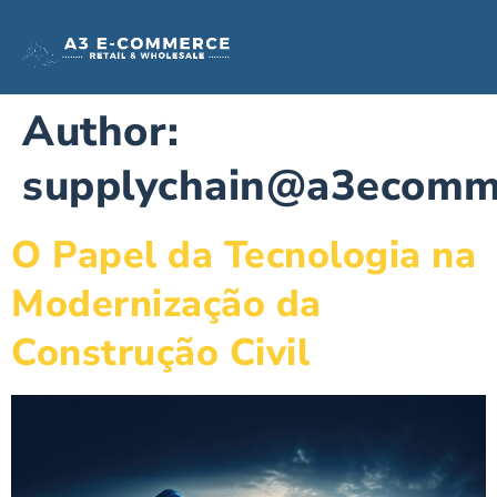
Author:
supplychain@a3ecomm
O Papel da Tecnologia na
Modernização da
Construção Civil